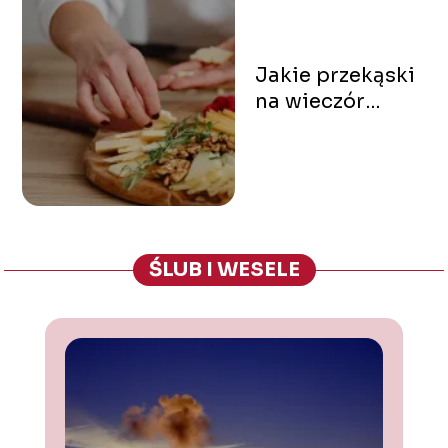
Jakie przekąski
na wieczór
panieński
przygotować?
ŚLUB I WESELE